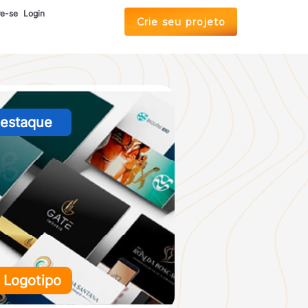
re-se
Login
Crie seu projeto
destaque
Logotipo