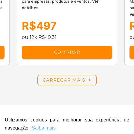
es
para empresas, produtos e eventos.
Ver
Ma
so
detalhes
pa
Ve
R$497
ou 12x R$49.31
o
COMPRAR
CARREGAR MAIS
itens)
Utilizamos cookies para melhorar sua experiência de
navegação.
Saiba mais