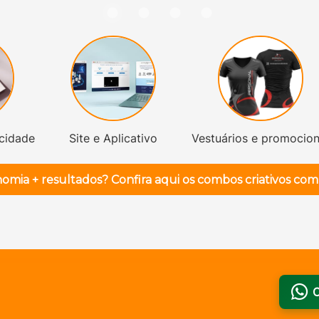
icidade
Site e Aplicativo
Vestuários e promocion
🎯 Quer economia + r
C