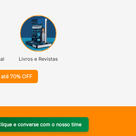
al
Livros e Revistas
esultados? Confira aqui os combos criativos com até 70% OFF
lique e converse com o nosso time