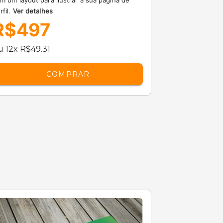
m um layout para ilustrar a sua página de
rfil.
Ver detalhes
R$497
u 12x R$49.31
COMPRAR