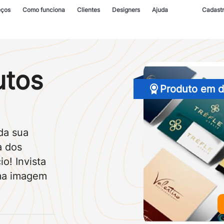
eços
Como funciona
Clientes
Designers
Ajuda
Cadast
utos
Produto em 
da sua
a dos
o! Invista
ma imagem