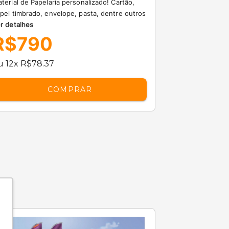
terial de Papelaria personalizado! Cartão,
pel timbrado, envelope, pasta, dentre outros
r detalhes
R$790
u 12x R$78.37
COMPRAR