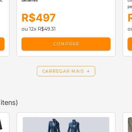
a,
detalhes
co
pe
R$497
ou 12x R$49.31
o
COMPRAR
CARREGAR MAIS
 itens)