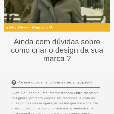
Globo News - Mundo S/A
Ainda com dúvidas sobre
como criar o design da sua
marca ?
Por que o pagamento precisa ser antecipado?
A We Do Logos é uma intermediadora entre clientes e
designers, portanto precisa ser responsável com as
duas pontas dessa operação.Assim que você finalizar
o seu projeto, nos comprometemos a remunerar o
profissional vencedor, por isso precisamos que o