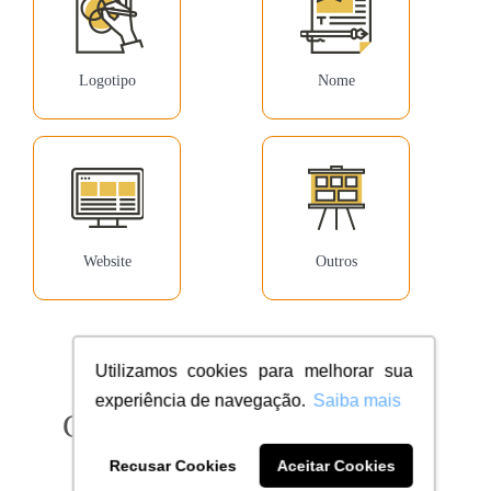
Logotipo
Nome
Website
Outros
Utilizamos cookies para melhorar sua
experiência de navegação.
Saiba mais
Confira milhares de clientes
dentro do seu segmento
Recusar Cookies
Aceitar Cookies