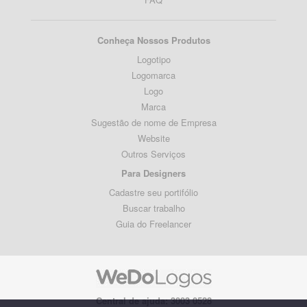
Conheça Nossos Produtos
Logotipo
Logomarca
Logo
Marca
Sugestão de nome de Empresa
Website
Outros Serviços
Para Designers
Cadastre seu portifólio
Buscar trabalho
Guia do Freelancer
Central de ajuda: 3003 0528