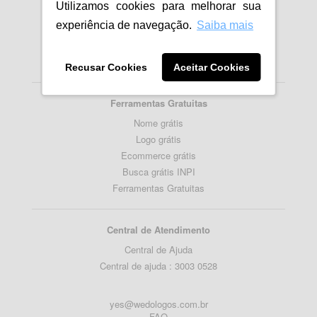
Utilizamos cookies para melhorar sua
Importancia da Logomarca
experiência de navegação.
Saiba mais
Como fazer um Logotipo
Como criar Logo para empresa
Blog
Recusar Cookies
Aceitar Cookies
Ferramentas Gratuitas
Nome grátis
Logo grátis
Ecommerce grátis
Busca grátis INPI
Ferramentas Gratuitas
Central de Atendimento
Central de Ajuda
Central de ajuda : 3003 0528
yes@wedologos.com.br
FAQ