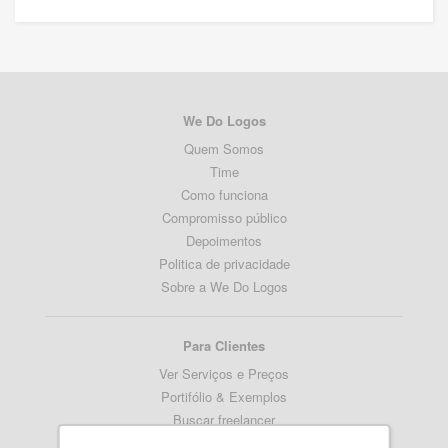
We Do Logos
Quem Somos
Time
Como funciona
Compromisso público
Depoimentos
Politica de privacidade
Sobre a We Do Logos
Para Clientes
Ver Serviços e Preços
Portifólio & Exemplos
Buscar freelancer
Termos de serviço