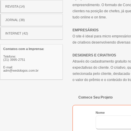
empreendimento. O formato de Conco
REVISTA (14)
clientes na posição de chefes, já q
tudo online e on time.
JORNAL (38)
EMPRESÁRIOS
INTERNET (42)
O site é ideal para micro empresário
de criativos desenvolvendo diversas
Contatos com a Imprensa:
DESIGNERS E CRIATIVOS
Telefone:
(21) 3995-2751
Através do cadastramento gratuito n
E-mail:
expectativas do cliente. O criativo,
adm@wedologos.com.br
selecionada pelo cliente, destacada
o valor do prêmio e o conteúdo do tra
Comece Seu Projeto
Nome