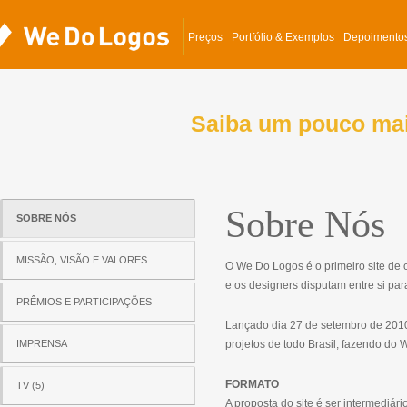
Preços
Portfólio & Exemplos
Depoimento
Saiba um pouco mai
Sobre Nós
SOBRE NÓS
MISSÃO, VISÃO E VALORES
O We Do Logos é o primeiro site de co
e os designers disputam entre si para
PRÊMIOS E PARTICIPAÇÕES
Lançado dia 27 de setembro de 2010
IMPRENSA
projetos de todo Brasil, fazendo do 
FORMATO
TV (5)
A proposta do site é ser intermediár