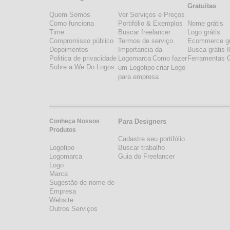
Gratuitas
Quem Somos
Ver Serviços e Preços
Como funciona
Portifólio & Exemplos
Nome grátis
Time
Buscar freelancer
Logo grátis
Compromisso público
Termos de serviço
Ecommerce gr
Depoimentos
Importancia da
Busca grátis 
Politica de privacidade
Logomarca
Como fazer
Ferramentas G
Sobre a We Do Logos
um Logotipo
criar Logo
para empresa
Conheça Nossos
Para Designers
Produtos
Cadastre seu portifólio
Logotipo
Buscar trabalho
Logomarca
Guia do Freelancer
Logo
Marca
Sugestão de nome de
Empresa
Website
Outros Serviços