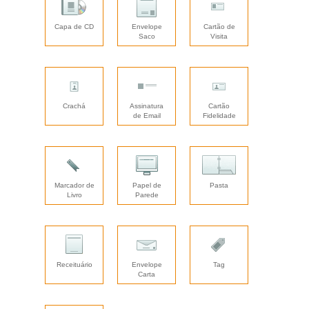
Capa de CD
Envelope
Cartão de
Saco
Visita
Crachá
Assinatura
Cartão
de Email
Fidelidade
Marcador de
Papel de
Pasta
Livro
Parede
Receituário
Envelope
Tag
Carta