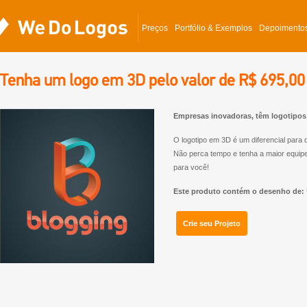
Preços
Portfólio & Exemplos
Depoimento
Tenha um logo em 3D pelo valor de R$ 695,00
Empresas inovadoras, têm logotipos
O logotipo em 3D é um diferencial para 
Não perca tempo e tenha a maior equipe
para você!
Este produto contém o desenho de:
Crie seu Projeto