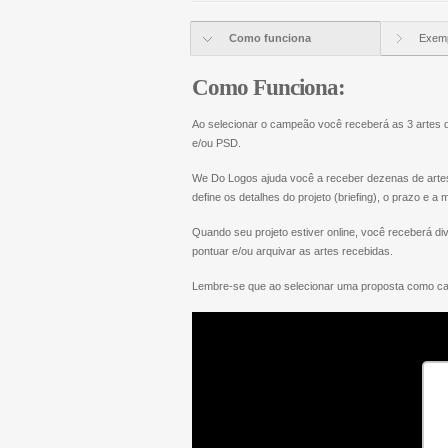
Como funciona
Exemp
Como Funciona:
Ao selecionar o campeão você receberá as 3 artes d
e/ou PSD.
We Do Logos ajuda você a receber dezenas de artes e
define os detalhes do projeto (briefing), o prazo e a
Quando seu projeto estiver online, você receberá d
pontuar e/ou arquivar as artes recebidas.
Lembre-se que ao selecionar uma proposta como camp