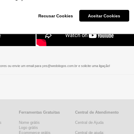
Recusar Cookies
Aceitar Cookies
ores ou envie um email para
yes@wedologos.com.br
e solicite uma ligação!
Ferramentas Gratuitas
Central de Atendimento
s
Nome grátis
Central de Ajuda
s
Logo grátis
Ecommerce grátis
Central de ajuda: