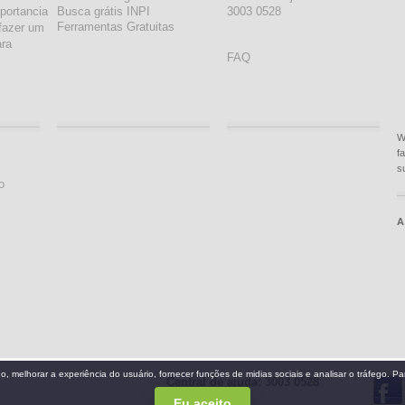
portancia
Busca grátis INPI
3003 0528
Ferramentas Gratuitas
fazer um
ara
FAQ
W
f
s
o
A
Central de ajuda: 3003 0528