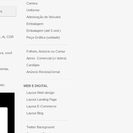
Camisa
Uniforme
es
Adesivação de Veículos
Embalagem
Embalagem (até 5 und.)
G, Ai, CDR
Peça Gráfica (unidade)
Folheto, Anúncio ou Cartaz
iva, você
Apres. Comercial (c/ dobra)
Cardápio
entar,
Anúncio Revista/Jornal
eto.
WEB E DIGITAL
Layout Web-design
Layout Landing Page
Layout E-Commerce
Layout Blog
Twitter Background