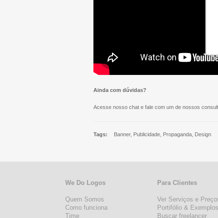
Ainda com dúvidas?
Acesse nosso chat e fale com um de nossos consult
Tags:
Banner, Publicidade, Propaganda, Design
We Do Logos
Para Clientes
Quem Somos
Ver Serviços e Preço
Como funciona
Portifólio & Exemplo
Time
Buscar freelancer