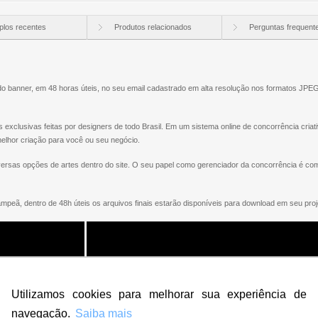
los recentes
Produtos relacionados
Perguntas frequent
o banner, em 48 horas úteis, no seu email cadastrado em alta resolução nos formatos JPE
xclusivas feitas por designers de todo Brasil. Em um sistema online de concorrência criat
 melhor criação para você ou seu negócio.
iversas opções de artes dentro do site. O seu papel como gerenciador da concorrência é com
eã, dentro de 48h úteis os arquivos finais estarão disponíveis para download em seu proj
Utilizamos cookies para melhorar sua experiência de
navegação.
Saiba mais