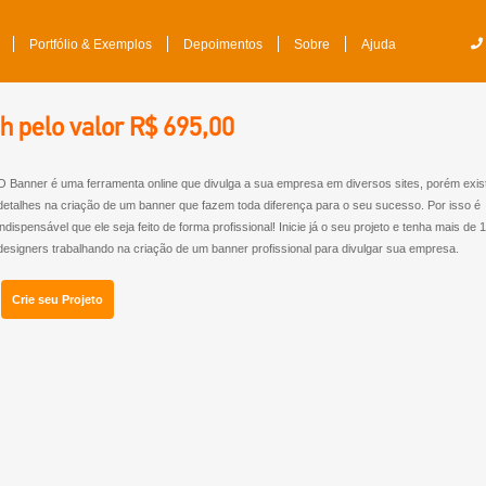
Portfólio & Exemplos
Depoimentos
Sobre
Ajuda
 pelo valor R$ 695,00
O Banner é uma ferramenta online que divulga a sua empresa em diversos sites, porém exi
detalhes na criação de um banner que fazem toda diferença para o seu sucesso. Por isso é
indispensável que ele seja feito de forma profissional! Inicie já o seu projeto e tenha mais de 1
designers trabalhando na criação de um banner profissional para divulgar sua empresa.
Crie seu Projeto