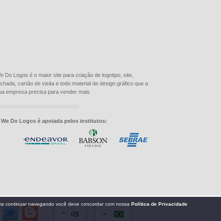
e Do Logos é o maior site para criação de logotipo, site,
achada, cartão de visita e todo material de design gráfico que a
ua empresa precisa para vender mais
 We Do Logos é apoiada pelos institutos:
R$