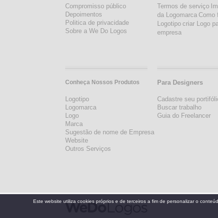
Compromisso público
Termos de serviço
Im
Depoimentos
da Logomarca
Como 
Politica de privacidade
Logotipo
criar Logo p
Sobre a We Do Logos
empresa
Conheça Nossos Produtos
Para Designers
Logotipo
Cadastre seu portifóli
Logomarca
Buscar trabalho
Logo
Guia do Freelancer
Marca
Sugestão de nome de Empresa
Website
Outros Serviços