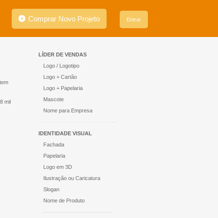
Comprar Novo Projeto
Entrar
LÍDER DE VENDAS
Logo / Logotipo
Logo + Cartão
stem
Logo + Papelaria
Mascote
8 mil
Nome para Empresa
IDENTIDADE VISUAL
Fachada
Papelaria
Logo em 3D
Ilustração ou Caricatura
Slogan
Nome de Produto