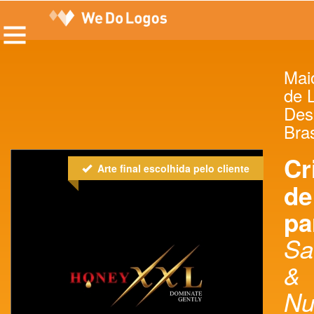
Maio
de 
Des
Bras
Cr
Arte final escolhida pelo cliente
de
pa
Sa
&
Nu