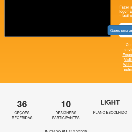
Fazer s
logomar
- fácil 
Quero uma ar
Con
servi
Empr
Visit
Webs
outr
36
10
LIGHT
PLANO ESCOLHIDO
OPÇÕES
DESIGNERS
RECEBIDAS
PARTICIPANTES
INICIADO EM: 31/10/2025