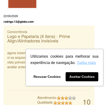
22/06/2026
rodrigo.13@globo.com
Concorrência
Logo e Papelaria (6 itens) - Prime
Align/Alinhadores invisíveis
agora mesmo estou sendo obrigada a avaliar mas nem
Utilizamos cookies para melhorar sua
vi os arquivos que me enviaram. talvez se eu tivesse
visto primeiro a nota poderia ser melhor, como vou
experiência de navegação.
Saiba mais
avaliar antes de ver, absurdo.
Recusar Cookies
Aceitar Cookies
Atendimento:
10
Qualidade: