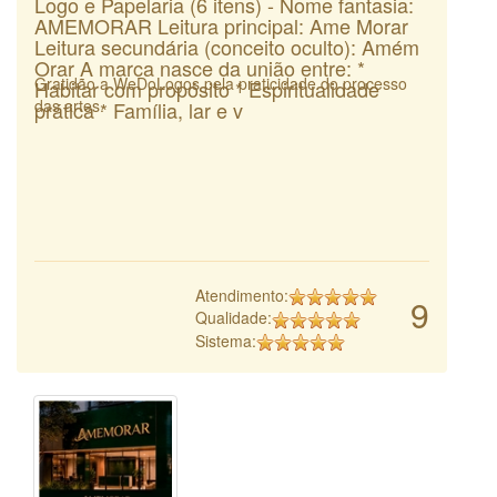
Logo e Papelaria (6 itens) - Nome fantasia:
AMEMORAR Leitura principal: Ame Morar
Leitura secundária (conceito oculto): Amém
Orar A marca nasce da união entre: *
Gratidão a WeDoLogos pela praticidade do processo
Habitar com propósito * Espiritualidade
das artes.
prática * Família, lar e v
Atendimento:
9
Qualidade:
Sistema: