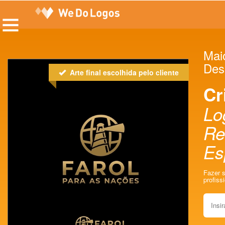
Mai
Desi
Arte final escolhida pelo cliente
Cr
Lo
Re
Es
Fazer 
profissi