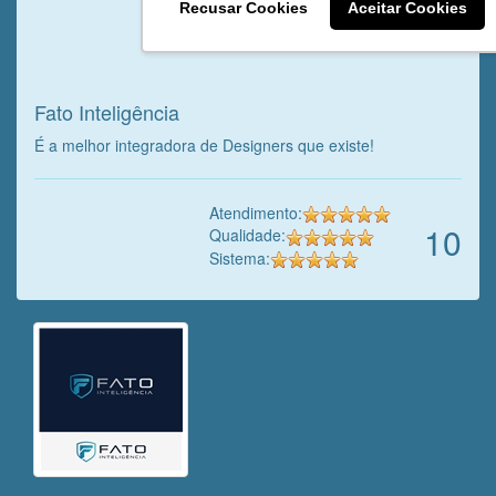
Recusar Cookies
Aceitar Cookies
Veja o que o cliente achou do
nosso trabalho!
Fato Inteligência
É a melhor integradora de Designers que existe!
Atendimento:
10
Qualidade:
Sistema: