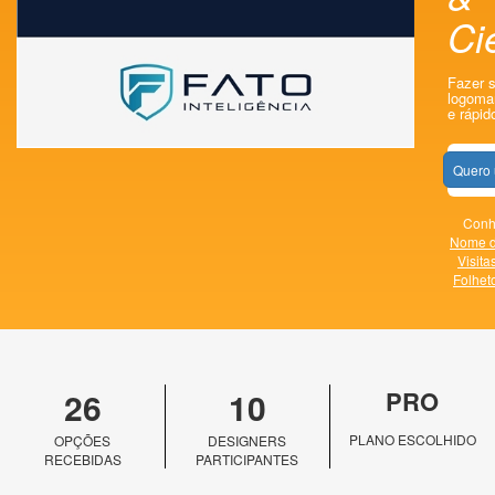
Ci
Fazer s
logomar
e rápid
Quero 
Conhe
Nome d
Visita
Folhet
26
10
PRO
PLANO ESCOLHIDO
OPÇÕES
DESIGNERS
RECEBIDAS
PARTICIPANTES