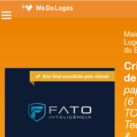
Maio
Log
do B
Cr
de
Arte final escolhida pelo cliente
pa
(6 
T
Te
&