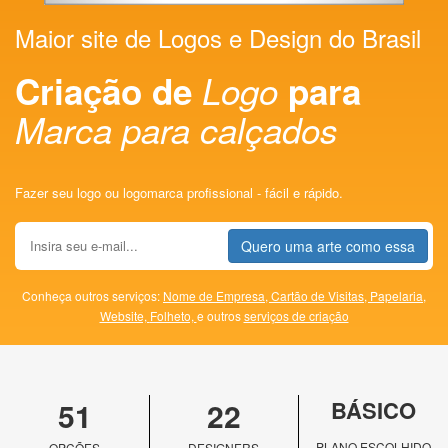
Maior site de Logos e Design do Brasil
Criação de
Logo
para
Marca para calçados
Fazer seu logo ou logomarca profissional - fácil e rápido.
Quero uma arte como essa
Conheça outros serviços:
Nome de Empresa,
Cartão de Visitas,
Papelaria,
Website,
Folheto,
e outros
serviços de criação
51
22
BÁSICO
PLANO ESCOLHIDO
OPÇÕES
DESIGNERS