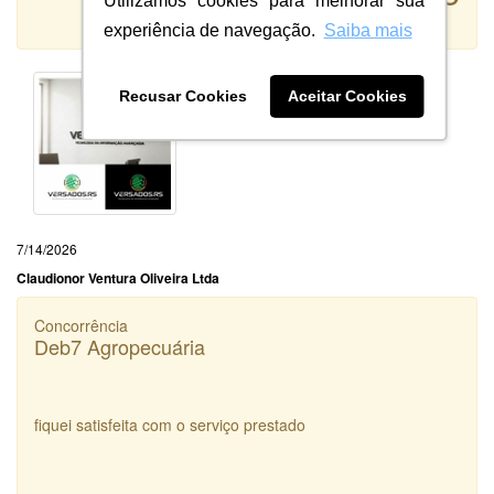
Utilizamos cookies para melhorar sua
Sistema:
experiência de navegação.
Saiba mais
Recusar Cookies
Aceitar Cookies
7/14/2026
Claudionor Ventura Oliveira Ltda
Concorrência
Deb7 Agropecuária
fiquei satisfeita com o serviço prestado