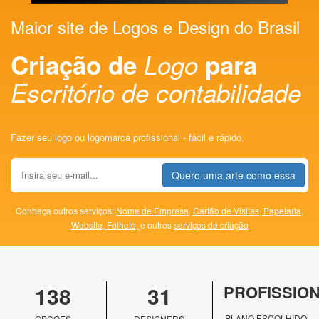
Maior site de Logos e Design do Brasil
Criação de
Logo
para
Escritório de contabilidade
Fazer seu logo ou logomarca profissional - fácil e rápido.
Quero uma arte como essa
Conheça outros serviços:
Nome de Empresa,
Cartão de Visitas,
Papelaria,
Website,
Folheto,
e outros
serviços de criação
138
31
PROFISSIO
PLANO ESCOLHIDO
OPÇÕES
DESIGNERS