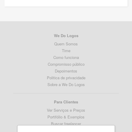
We Do Logos
Quem Somos
Time
Como funciona
Compromisso público
Depoimentos
Politica de privacidade
Sobre a We Do Logos
Para Clientes
Ver Serviços e Preços
Portifólio & Exemplos
Buscar freelancer
Termos de serviço