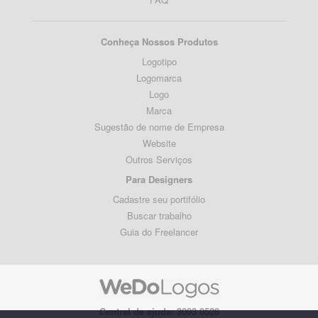
Conheça Nossos Produtos
Logotipo
Logomarca
Logo
Marca
Sugestão de nome de Empresa
Website
Outros Serviços
Para Designers
Cadastre seu portifólio
Buscar trabalho
Guia do Freelancer
Central de ajuda: 3003 0528