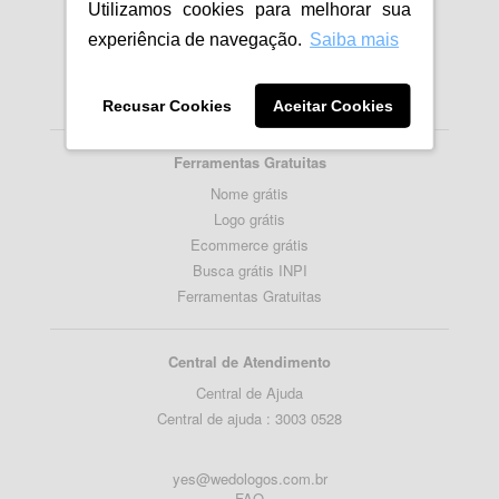
Utilizamos cookies para melhorar sua
Importancia da Logomarca
experiência de navegação.
Saiba mais
Como fazer um Logotipo
Como criar Logo para empresa
Blog
Recusar Cookies
Aceitar Cookies
Ferramentas Gratuitas
Nome grátis
Logo grátis
Ecommerce grátis
Busca grátis INPI
Ferramentas Gratuitas
Central de Atendimento
Central de Ajuda
Central de ajuda : 3003 0528
yes@wedologos.com.br
FAQ