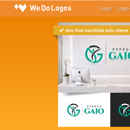
Logo
Logo 
Arte final escolhida pelo cliente