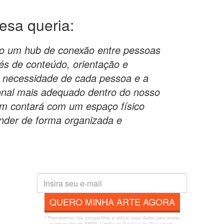
resa
queria:
o um hub de conexão entre pessoas
vés de conteúdo, orientação e
 necessidade de cada pessoa e a
onal mais adequado dentro do nosso
ém contará com um espaço físico
ender de forma organizada e
QUERO MINHA ARTE AGORA
* Prometemos não compartilhar e utilizar seus dados para enviar
qualquer tipo de SPAM. Confira as
Políticas de Privacidade.