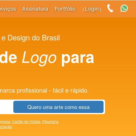
erviços
Assinatura
Portfólio
Login
|
|
 e Design do Brasil
 de
Logo
para
rca profissional - fácil e rápido.
Quero uma arte como essa
presa,
Cartão de Visitas,
Papelaria,
 criação