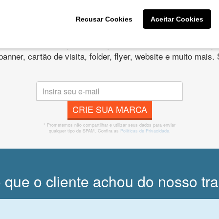
Recusar Cookies
Aceitar Cookies
s melhores designers de logotipos online para criar a lo
 banner, cartão de visita, folder, flyer, website e muito mai
CRIE SUA MARCA
* Prometemos não compartilhar e utilizar seus dados para enviar
qualquer tipo de SPAM. Confira as
Políticas de Privacidade.
 que o cliente achou do nosso tr