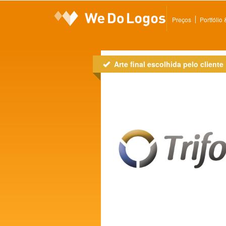
Preços
Portfólio
Arte final escolhida pelo cliente