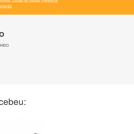
 criação
O
HIDO
ecebeu: