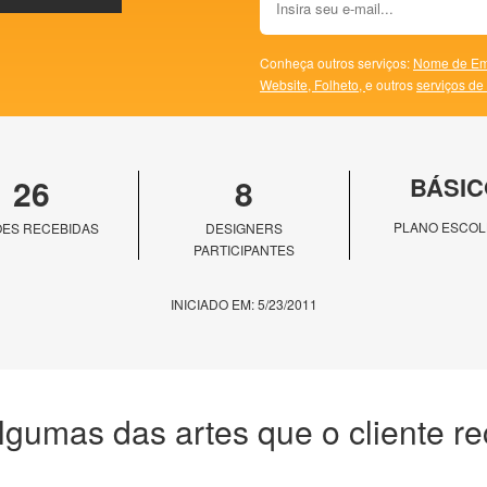
Conheça outros serviços:
Nome de Em
Website,
Folheto,
e outros
serviços de
26
8
BÁSIC
PLANO ESCOL
ES RECEBIDAS
DESIGNERS
PARTICIPANTES
INICIADO EM: 5/23/2011
lgumas das artes que o cliente r