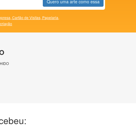
Quero uma arte como essa
presa,
Cartão de Visitas,
Papelaria,
 criação
O
HIDO
ecebeu: