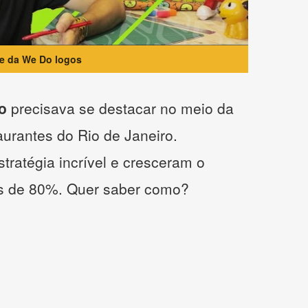
te da We Do logos
o
precisava se destacar no meio da
taurantes do Rio de Janeiro.
tratégia incrível e cresceram o
s de 80%. Quer saber como?