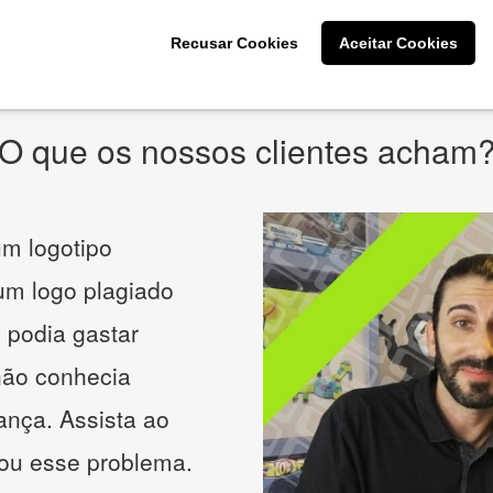
* Prometemos não compartilhar e utilizar seus dados para enviar
qualquer tipo de SPAM. Confira as
Políticas de Privacidade.
Recusar Cookies
Aceitar Cookies
O que os nossos clientes acham
m logotipo
 um logo plagiado
 podia gastar
não conhecia
ança. Assista ao
nou esse problema.