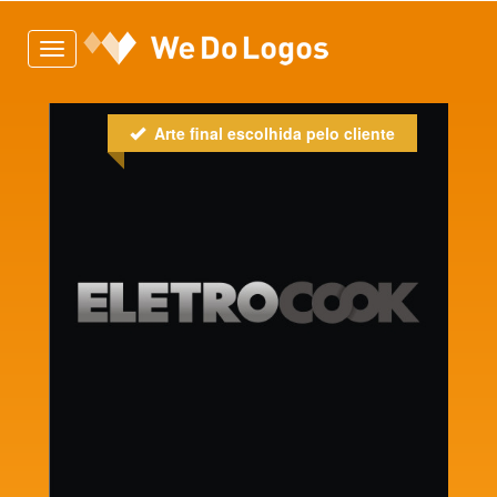
Toggle
navigation
Arte final escolhida pelo cliente