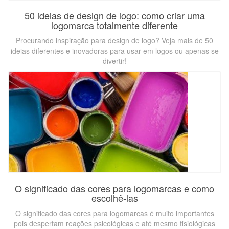
50 ideias de design de logo: como criar uma
logomarca totalmente diferente
Procurando inspiração para design de logo? Veja mais de 50
ideias diferentes e inovadoras para usar em logos ou apenas se
divertir!
O significado das cores para logomarcas e como
escolhê-las
O significado das cores para logomarcas é muito importantes
pois despertam reações psicológicas e até mesmo fisiológicas