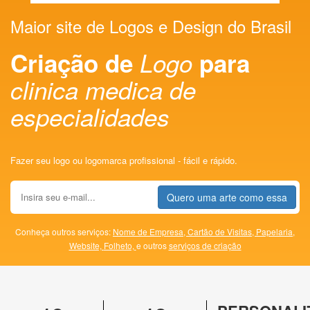
Maior site de Logos e Design do Brasil
Criação de
Logo
para
clinica medica de
especialidades
Fazer seu logo ou logomarca profissional - fácil e rápido.
Quero uma arte como essa
Conheça outros serviços:
Nome de Empresa,
Cartão de Visitas,
Papelaria,
Website,
Folheto,
e outros
serviços de criação