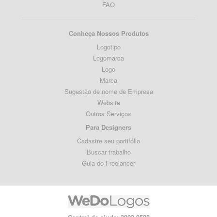
FAQ
Conheça Nossos Produtos
Logotipo
Logomarca
Logo
Marca
Sugestão de nome de Empresa
Website
Outros Serviços
Para Designers
Cadastre seu portifólio
Buscar trabalho
Guia do Freelancer