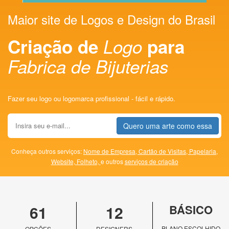
Maior site de Logos e Design do Brasil
Criação de
Logo
para
Fabrica de Bijuterias
Fazer seu logo ou logomarca profissional - fácil e rápido.
Quero uma arte como essa
Conheça outros serviços:
Nome de Empresa,
Cartão de Visitas,
Papelaria,
Website,
Folheto,
e outros
serviços de criação
61
12
BÁSICO
PLANO ESCOLHIDO
OPÇÕES
DESIGNERS