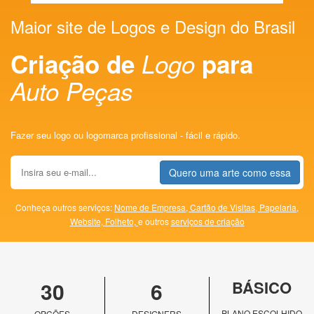
Maior site de Logos e Design do Brasil
Criação de
Logo
para
Auto Peças
Fazer seu logo ou logomarca profissional - fácil e rápido.
Quero uma arte como essa
Conheça outros serviços:
Nome de Empresa,
Cartão de Visitas,
Papelaria,
Website,
Folheto,
e outros
serviços de criação
30
6
BÁSICO
PLANO ESCOLHIDO
OPÇÕES
DESIGNERS