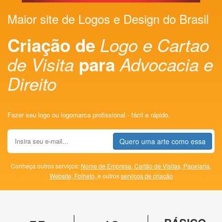
Maior site de Logos e Design do Brasil
Criação de
Logo e Cartao
de Visita
para
Advocacia e
Direito
Fazer seu logo ou logomarca profissional - fácil e rápido.
Quero uma arte como essa
Conheça outros serviços:
Nome de Empresa,
Cartão de Visitas,
Papelaria,
Website,
Folheto,
e outros
serviços de criação