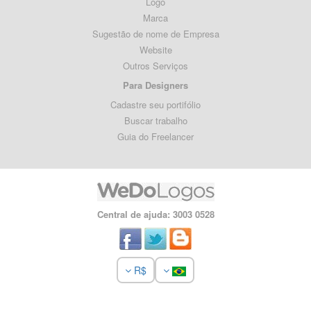
Logo
Marca
Sugestão de nome de Empresa
Website
Outros Serviços
Para Designers
Cadastre seu portifólio
Buscar trabalho
Guia do Freelancer
Central de ajuda: 3003 0528
R$