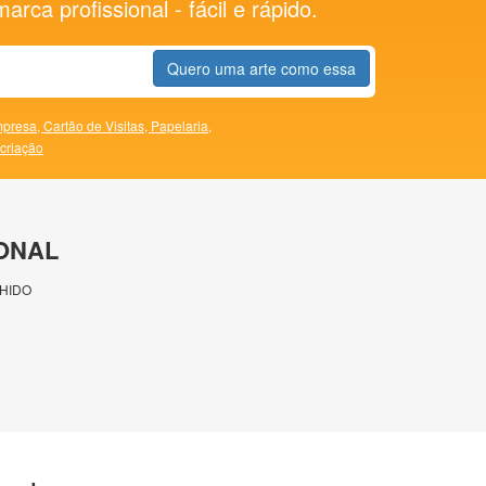
rca profissional - fácil e rápido.
Quero uma arte como essa
presa,
Cartão de Visitas,
Papelaria,
 criação
ONAL
HIDO