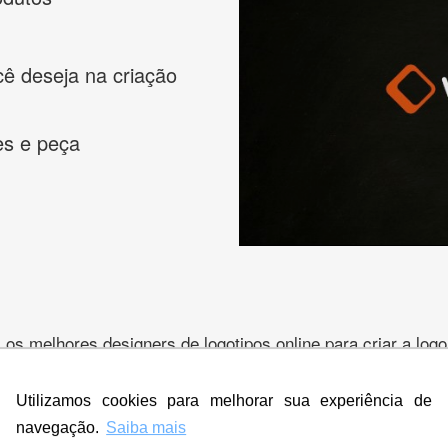
cê deseja na criação
es e peça
s melhores designers de logotipos online para criar a lo
 banner, cartão de visita, folder, flyer, website e muito mai
Utilizamos cookies para melhorar sua experiência de
navegação.
Saiba mais