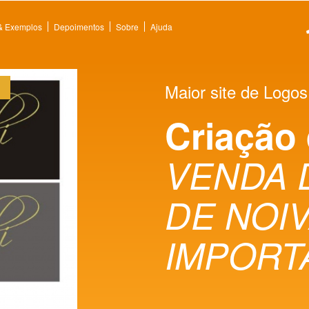
 & Exemplos
Depoimentos
Sobre
Ajuda
Maior site de Logos
Criação
VENDA 
DE NOI
IMPORT