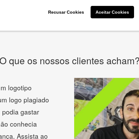
CRIE SUA MARCA
Recusar Cookies
Aceitar Cookies
* Prometemos não compartilhar e utilizar seus dados para enviar
qualquer tipo de SPAM. Confira as
Políticas de Privacidade.
O que os nossos clientes acham
m logotipo
 um logo plagiado
 podia gastar
não conhecia
ança. Assista ao