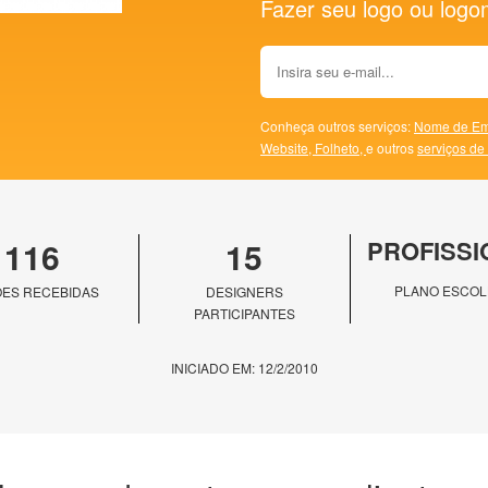
Fazer seu logo ou logoma
Conheça outros serviços:
Nome de Em
Website,
Folheto,
e outros
serviços de
116
15
PROFISSI
PLANO ESCOL
ES RECEBIDAS
DESIGNERS
PARTICIPANTES
INICIADO EM: 12/2/2010