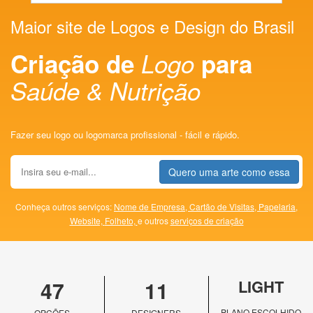
Maior site de Logos e Design do Brasil
Criação de
Logo
para
Saúde & Nutrição
Fazer seu logo ou logomarca profissional - fácil e rápido.
Quero uma arte como essa
Conheça outros serviços:
Nome de Empresa,
Cartão de Visitas,
Papelaria,
Website,
Folheto,
e outros
serviços de criação
47
11
LIGHT
PLANO ESCOLHIDO
OPÇÕES
DESIGNERS