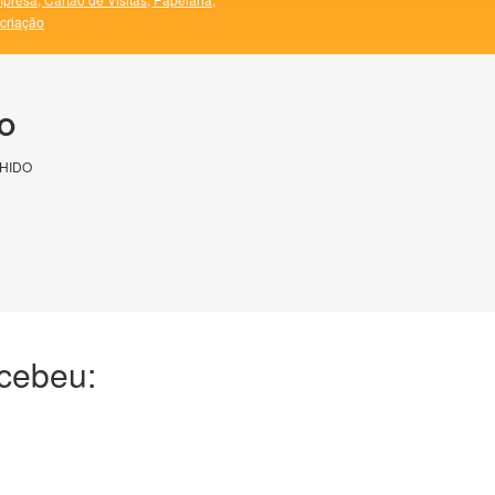
 criação
O
HIDO
ecebeu: