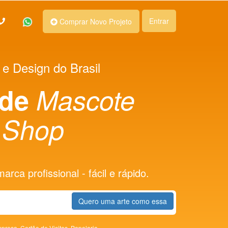
Entrar
Comprar Novo Projeto
 e Design do Brasil
 de
Mascote
 Shop
rca profissional - fácil e rápido.
Quero uma arte como essa
presa,
Cartão de Visitas,
Papelaria,