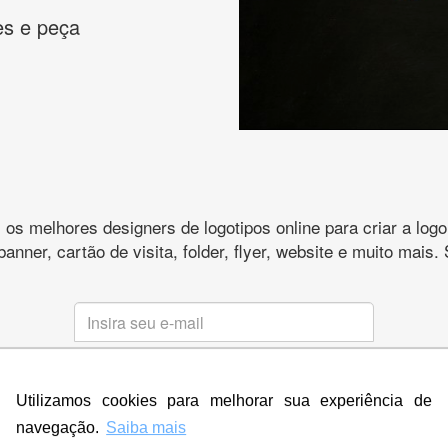
es e peça
s melhores designers de logotipos online para criar a lo
 banner, cartão de visita, folder, flyer, website e muito mai
CRIE SUA MARCA
Utilizamos cookies para melhorar sua experiência de
* Prometemos não compartilhar e utilizar seus dados para enviar
qualquer tipo de SPAM. Confira as
Políticas de Privacidade.
navegação.
Saiba mais