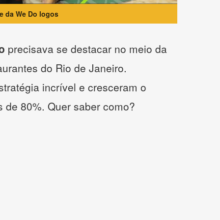
te da We Do logos
o
precisava se destacar no meio da
taurantes do Rio de Janeiro.
tratégia incrível e cresceram o
s de 80%. Quer saber como?