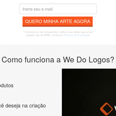
QUERO MINHA ARTE AGORA
* Prometemos não compartilhar e utilizar seus dados para enviar
qualquer tipo de SPAM. Confira as
Políticas de Privacidade.
Como funciona a We Do Logos?
odutos
cê deseja na criação