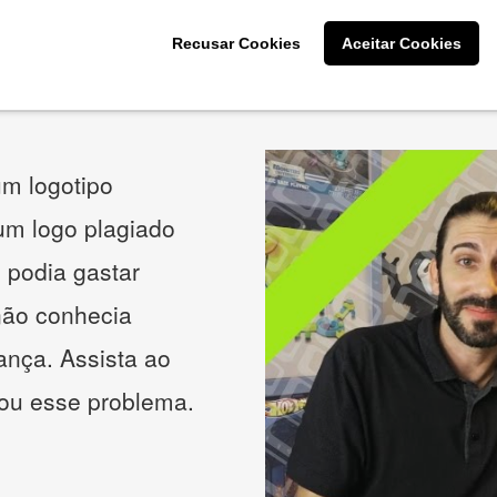
Recusar Cookies
Aceitar Cookies
O que os nossos clientes acham
m logotipo
 um logo plagiado
 podia gastar
não conhecia
ança. Assista ao
nou esse problema.