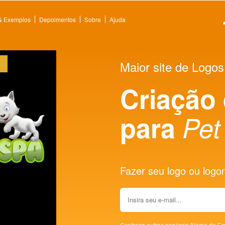
 & Exemplos
Depoimentos
Sobre
Ajuda
Maior site de Logos
Criação
para
Pet
Fazer seu logo ou logoma
Conheça outros serviços:
Nome de Em