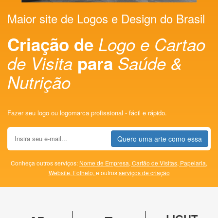
Maior site de Logos e Design do Brasil
Criação de
Logo e Cartao
de Visita
para
Saúde &
Nutrição
Fazer seu logo ou logomarca profissional - fácil e rápido.
Quero uma arte como essa
Conheça outros serviços:
Nome de Empresa,
Cartão de Visitas,
Papelaria,
Website,
Folheto,
e outros
serviços de criação