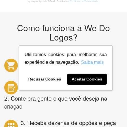
qualquer tipo de SPAM. Confira as
Políticas de Privacidade.
Como funciona a We Do
Logos?
Utilizamos cookies para melhorar sua
experiência de navegação.
Saiba mais
1. Escolha um de nossos produtos
Recusar Cookies
Aceitar Cookies
2. Conte pra gente o que você deseja na
criação
3. Receba dezenas de opções e peça