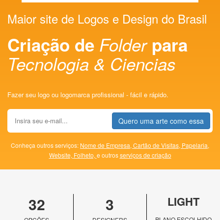
Maior site de Logos e Design do Brasil
Criação de
Folder
para
Tecnologia & Ciencias
Fazer seu logo ou logomarca profissional - fácil e rápido.
Quero uma arte como essa
Conheça outros serviços:
Nome de Empresa,
Cartão de Visitas,
Papelaria,
Website,
Folheto,
e outros
serviços de criação
32
3
LIGHT
PLANO ESCOLHIDO
OPÇÕES
DESIGNERS