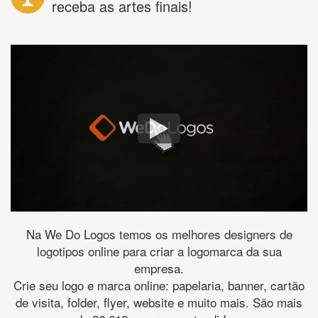
receba as artes finais!
Na We Do Logos temos os melhores designers de
logotipos online para criar a logomarca da sua
empresa.
Crie seu logo e marca online: papelaria, banner, cartão
de visita, folder, flyer, website e muito mais. São mais