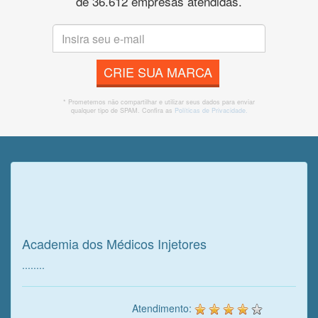
de 36.612 empresas atendidas.
CRIE SUA MARCA
* Prometemos não compartilhar e utilizar seus dados para enviar
qualquer tipo de SPAM. Confira as
Políticas de Privacidade.
Veja o que o cliente achou do
nosso trabalho!
Academia dos Médicos Injetores
........
Atendimento: