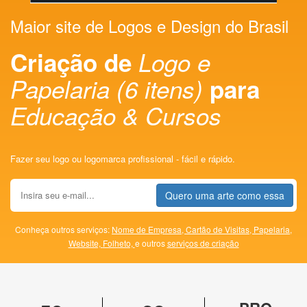
Maior site de Logos e Design do Brasil
Criação de
Logo e
Papelaria (6 itens)
para
Educação & Cursos
Fazer seu logo ou logomarca profissional - fácil e rápido.
Quero uma arte como essa
Conheça outros serviços:
Nome de Empresa,
Cartão de Visitas,
Papelaria,
Website,
Folheto,
e outros
serviços de criação