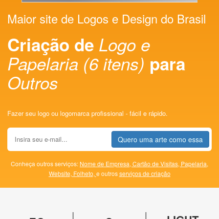
Maior site de Logos e Design do Brasil
Criação de
Logo e
Papelaria (6 itens)
para
Outros
Fazer seu logo ou logomarca profissional - fácil e rápido.
Quero uma arte como essa
Conheça outros serviços:
Nome de Empresa,
Cartão de Visitas,
Papelaria,
Website,
Folheto,
e outros
serviços de criação