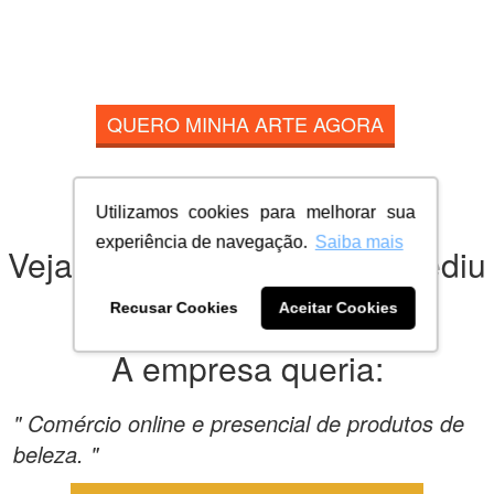
QUERO MINHA ARTE AGORA
Utilizamos cookies para melhorar sua
experiência de navegação.
Saiba mais
Veja o que a empresa nos pediu
para criar:
Recusar Cookies
Aceitar Cookies
A empresa queria:
" Comércio online e presencial de produtos de
beleza. "