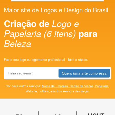
Maior site de Logos e Design do Brasil
Criação de
Logo e
Papelaria (6 itens)
para
Beleza
Fazer seu logo ou logomarca profissional - fácil e rápido.
Quero uma arte como essa
Conheça outros serviços:
Nome de Empresa,
Cartão de Visitas,
Papelaria,
Website,
Folheto,
e outros
serviços de criação