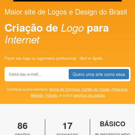
Maior site de Logos e Design do Brasil
Criação de
Logo
para
Internet
Fazer seu logo ou logomarca profissional - fácil e rápido.
Quero uma arte como essa
Conheça outros serviços:
Nome de Empresa,
Cartão de Visitas,
Papelaria,
Website,
Folheto,
e outros
serviços de criação
86
17
BÁSICO
PLANO ESCOLHIDO
OPÇÕES
DESIGNERS