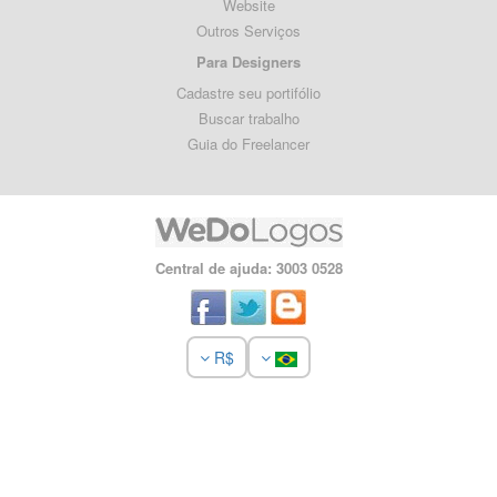
Website
Outros Serviços
Para Designers
Cadastre seu portifólio
Buscar trabalho
Guia do Freelancer
Central de ajuda: 3003 0528
R$