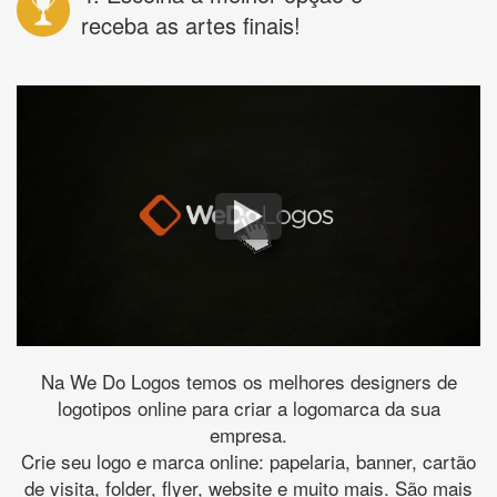
receba as artes finais!
Na We Do Logos temos os melhores designers de
logotipos online para criar a logomarca da sua
empresa.
Crie seu logo e marca online: papelaria, banner, cartão
de visita, folder, flyer, website e muito mais. São mais