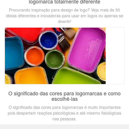
logomarca totalmente diferente
Procurando inspiração para design de logo? Veja mais de 50
ideias diferentes e inovadoras para usar em logos ou apenas se
divertir!
O significado das cores para logomarcas e como
escolhê-las
O significado das cores para logomarcas é muito importantes
pois despertam reações psicológicas e até mesmo fisiológicas
nas pessoas.