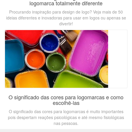
logomarca totalmente diferente
Procurando inspiração para design de logo? Veja mais de 50
ideias diferentes e inovadoras para usar em logos ou apenas se
divertir!
O significado das cores para logomarcas e como
escolhê-las
O significado das cores para logomarcas é muito importantes
pois despertam reações psicológicas e até mesmo fisiológicas
nas pessoas.