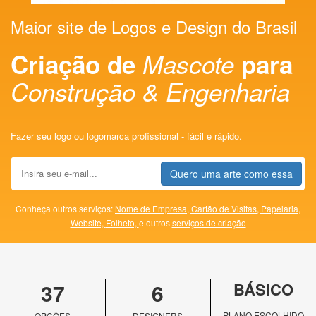
Maior site de Logos e Design do Brasil
Criação de
Mascote
para
Construção & Engenharia
Fazer seu logo ou logomarca profissional - fácil e rápido.
Quero uma arte como essa
Conheça outros serviços:
Nome de Empresa,
Cartão de Visitas,
Papelaria,
Website,
Folheto,
e outros
serviços de criação
37
6
BÁSICO
PLANO ESCOLHIDO
OPÇÕES
DESIGNERS