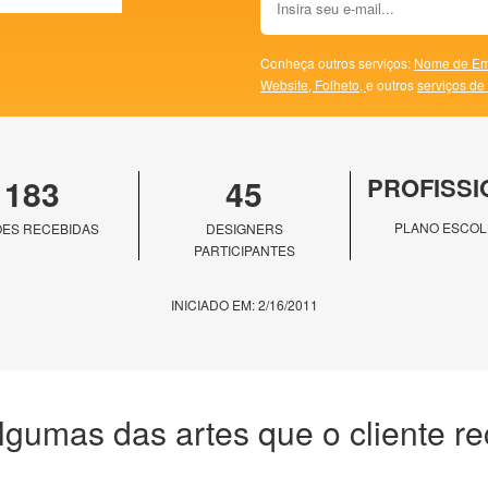
Conheça outros serviços:
Nome de Em
Website,
Folheto,
e outros
serviços de
183
45
PROFISSI
PLANO ESCOL
ES RECEBIDAS
DESIGNERS
PARTICIPANTES
INICIADO EM: 2/16/2011
lgumas das artes que o cliente r