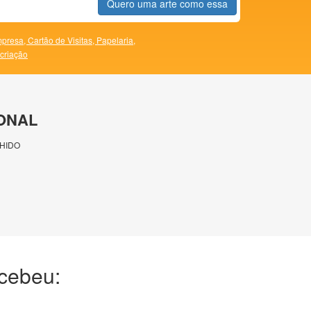
Quero uma arte como essa
presa,
Cartão de Visitas,
Papelaria,
 criação
ONAL
HIDO
ecebeu: