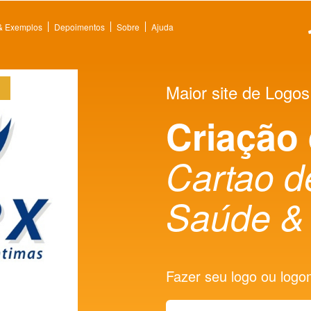
 & Exemplos
Depoimentos
Sobre
Ajuda
Maior site de Logos
Criação
Cartao d
Saúde & 
Fazer seu logo ou logoma