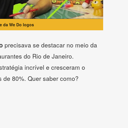
te da We Do logos
o
precisava se destacar no meio da
taurantes do Rio de Janeiro.
tratégia incrível e cresceram o
s de 80%. Quer saber como?