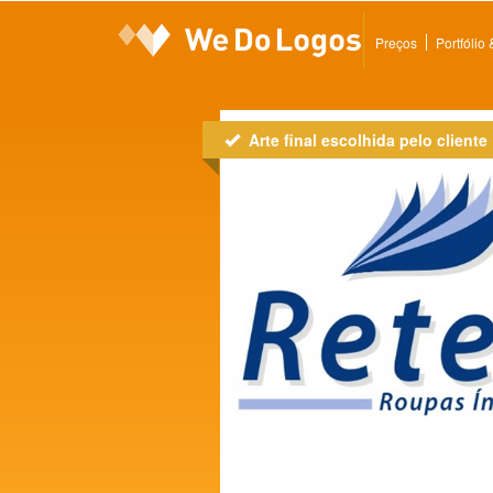
Preços
Portfólio
Arte final escolhida pelo cliente