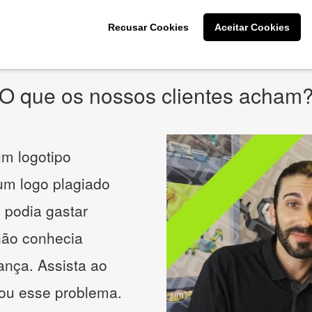
* Prometemos não compartilhar e utilizar seus dados para enviar
qualquer tipo de SPAM. Confira as
Políticas de Privacidade.
Recusar Cookies
Aceitar Cookies
O que os nossos clientes acham
m logotipo
 um logo plagiado
 podia gastar
não conhecia
ança. Assista ao
nou esse problema.