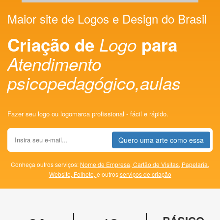
Maior site de Logos e Design do Brasil
Criação de
Logo
para
Atendimento
psicopedagógico,aulas
Fazer seu logo ou logomarca profissional - fácil e rápido.
Quero uma arte como essa
Conheça outros serviços:
Nome de Empresa,
Cartão de Visitas,
Papelaria,
Website,
Folheto,
e outros
serviços de criação