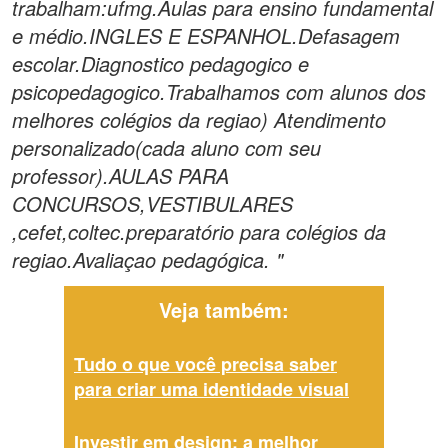
trabalham:ufmg.Aulas para ensino fundamental
e médio.INGLES E ESPANHOL.Defasagem
escolar.Diagnostico pedagogico e
psicopedagogico.Trabalhamos com alunos dos
melhores colégios da regiao) Atendimento
personalizado(cada aluno com seu
professor).AULAS PARA
CONCURSOS,VESTIBULARES
,cefet,coltec.preparatório para colégios da
regiao.Avaliaçao pedagógica. "
Veja também:
Tudo o que você precisa saber
para criar uma identidade visual
Investir em design: a melhor