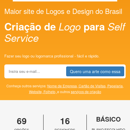
Maior site de Logos e Design do Brasil
Criação de
Logo
para
Self
Service
Fazer seu logo ou logomarca profissional - fácil e rápido.
Quero uma arte como essa
Conheça outros serviços:
Nome de Empresa,
Cartão de Visitas,
Papelaria,
Website,
Folheto,
e outros
serviços de criação
69
16
BÁSICO
PLANO ESCOLHIDO
OPÇÕES
DESIGNERS