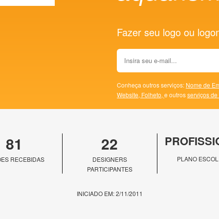
Fazer seu logo ou logoma
Conheça outros serviços:
Nome de Em
Website,
Folheto,
e outros
serviços de
81
22
PROFISSI
PLANO ESCOL
ES RECEBIDAS
DESIGNERS
PARTICIPANTES
INICIADO EM: 2/11/2011