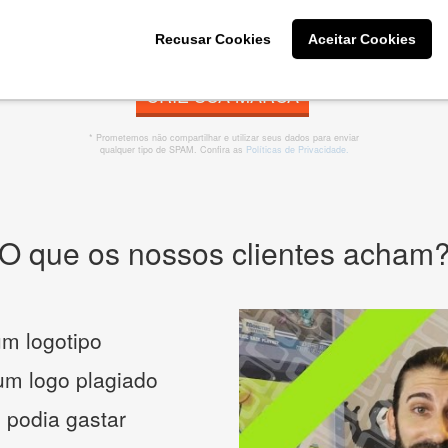
Recusar Cookies
Aceitar Cookies
CRIE SUA MARCA
* Prometemos não compartilhar e utilizar seus dados para enviar
qualquer tipo de SPAM. Confira as
Políticas de Privacidade.
O que os nossos clientes acham
m logotipo
 um logo plagiado
 podia gastar