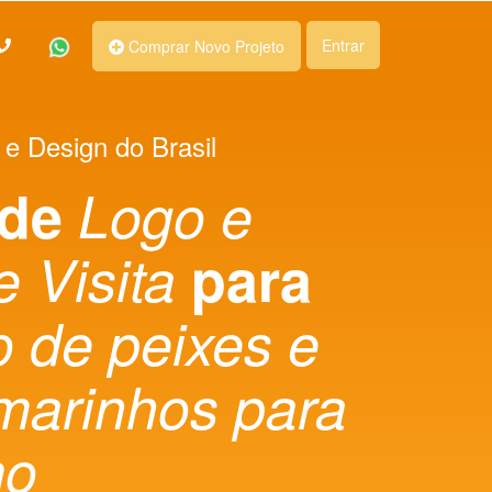
Entrar
Comprar Novo Projeto
 e Design do Brasil
 de
Logo e
e Visita
para
 de peixes e
marinhos para
mo