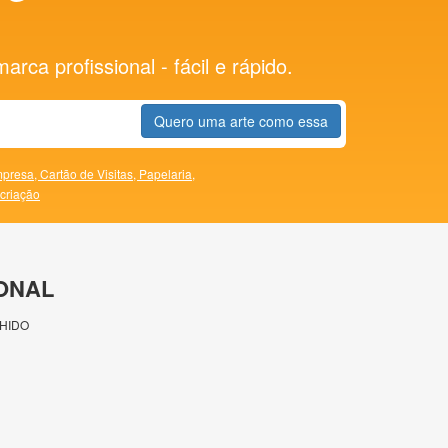
rca profissional - fácil e rápido.
Quero uma arte como essa
presa,
Cartão de Visitas,
Papelaria,
 criação
ONAL
HIDO