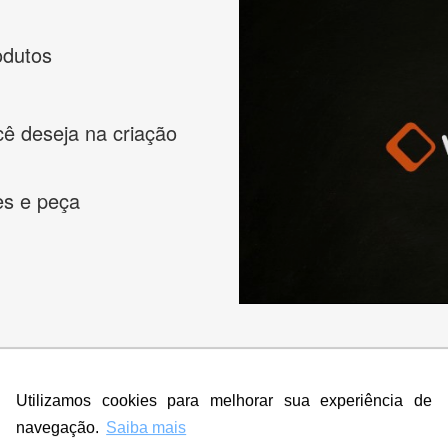
odutos
cê deseja na criação
es e peça
s melhores designers de logotipos online para criar a lo
Utilizamos cookies para melhorar sua experiência de
 banner, cartão de visita, folder, flyer, website e muito mai
navegação.
Saiba mais