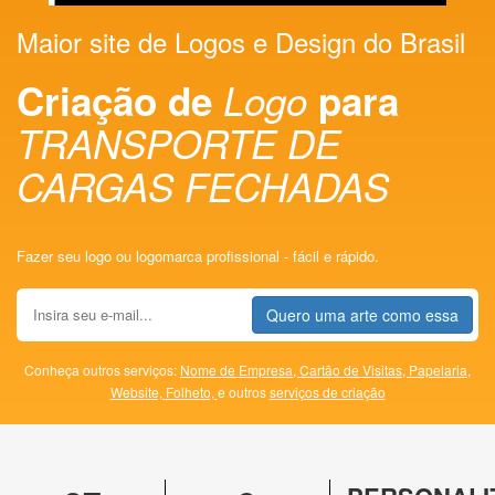
Maior site de Logos e Design do Brasil
Criação de
Logo
para
TRANSPORTE DE
CARGAS FECHADAS
Fazer seu logo ou logomarca profissional - fácil e rápido.
Quero uma arte como essa
Conheça outros serviços:
Nome de Empresa,
Cartão de Visitas,
Papelaria,
Website,
Folheto,
e outros
serviços de criação