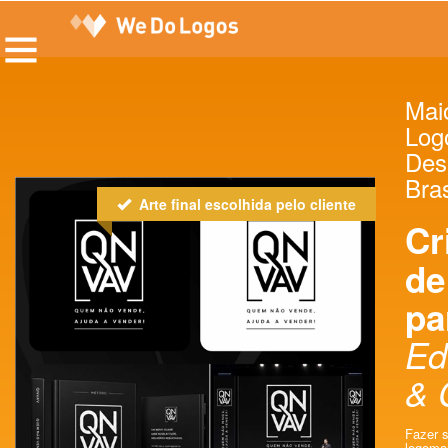
Maio
Log
Des
Bras
Arte final escolhida pelo cliente
Cr
de
pa
Ed
& 
Fazer s
logomar