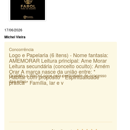
17/06/2026
Michel Vieira
Concorrência
Logo e Papelaria (6 itens) - Nome fantasia:
AMEMORAR Leitura principal: Ame Morar
Leitura secundária (conceito oculto): Amém
Orar A marca nasce da união entre: *
Gratidão a WeDoLogos pela praticidade do processo
Habitar com propósito * Espiritualidade
das artes.
prática * Família, lar e v