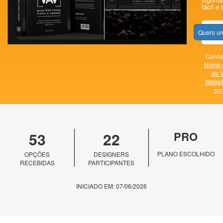
fácil e 
Quero um
Conheç
Nome 
de V
Websi
ser
53
22
PRO
PLANO ESCOLHIDO
OPÇÕES
DESIGNERS
RECEBIDAS
PARTICIPANTES
INICIADO EM: 07/06/2026