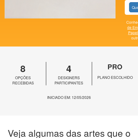
Que
Conheç
de Em
Papel
out
8
4
PRO
PLANO ESCOLHIDO
OPÇÕES
DESIGNERS
RECEBIDAS
PARTICIPANTES
INICIADO EM: 12/05/2026
Veja algumas das artes que o