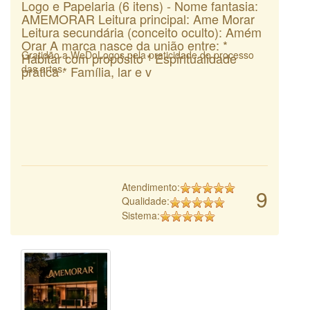
Logo e Papelaria (6 itens) - Nome fantasia:
AMEMORAR Leitura principal: Ame Morar
Leitura secundária (conceito oculto): Amém
Orar A marca nasce da união entre: *
Gratidão a WeDoLogos pela praticidade do processo
Habitar com propósito * Espiritualidade
das artes.
prática * Família, lar e v
Atendimento:
9
Qualidade:
Sistema: