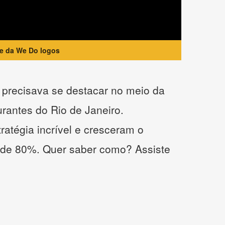
te da We Do logos
precisava se destacar no meio da
urantes do Rio de Janeiro.
atégia incrível e cresceram o
 de 80%. Quer saber como? Assiste