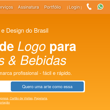
erviços
Assinatura
Portfólio
Login
|
|
 e Design do Brasil
 de
Logo
para
s & Bebidas
rca profissional - fácil e rápido.
Quero uma arte como essa
presa,
Cartão de Visitas,
Papelaria,
 criação