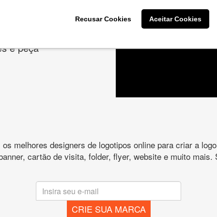
cê deseja na criação
Recusar Cookies
Aceitar Cookies
es e peça
s melhores designers de logotipos online para criar a lo
 banner, cartão de visita, folder, flyer, website e muito mai
CRIE SUA MARCA