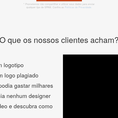
* Prometemos não compartilhar e utilizar seus dados para enviar
qualquer tipo de SPAM. Confira as
Políticas de Privacidade.
O que os nossos clientes acham
 logotipo
um logo plagiado
podia gastar milhares
cia nenhum designer
ídeo e descubra como