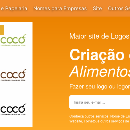
e Papelaria
Nomes para Empresas
Site
Outros S
Maior site de Logos
Criação
Alimento
Fazer seu logo ou logoma
Conheça outros serviços:
Nome de Em
Website,
Folheto,
e outros
serviços de