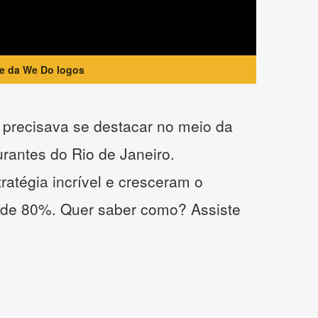
te da We Do logos
precisava se destacar no meio da
urantes do Rio de Janeiro.
atégia incrível e cresceram o
 de 80%. Quer saber como? Assiste