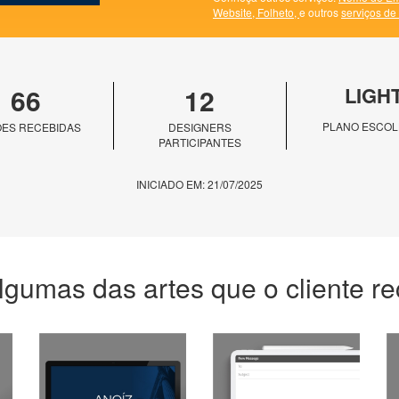
Website,
Folheto,
e outros
serviços de
66
12
LIGH
PLANO ESCOL
ES RECEBIDAS
DESIGNERS
PARTICIPANTES
INICIADO EM: 21/07/2025
lgumas das artes que o cliente r