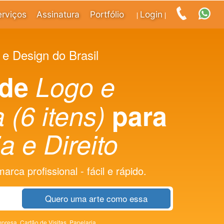
erviços
Assinatura
Portfólio
Login
|
|
 e Design do Brasil
 de
Logo e
 (6 itens)
para
a e Direito
rca profissional - fácil e rápido.
Quero uma arte como essa
presa,
Cartão de Visitas,
Papelaria,