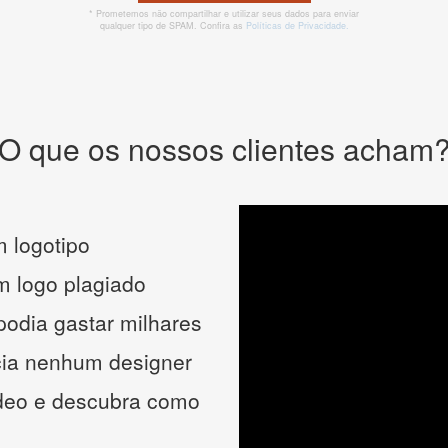
* Prometemos não compartilhar e utilizar seus dados para enviar
qualquer tipo de SPAM. Confira as
Políticas de Privacidade.
O que os nossos clientes acham
 logotipo
um logo plagiado
podia gastar milhares
cia nenhum designer
ídeo e descubra como