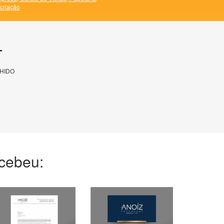
 criação
T
HIDO
ecebeu: