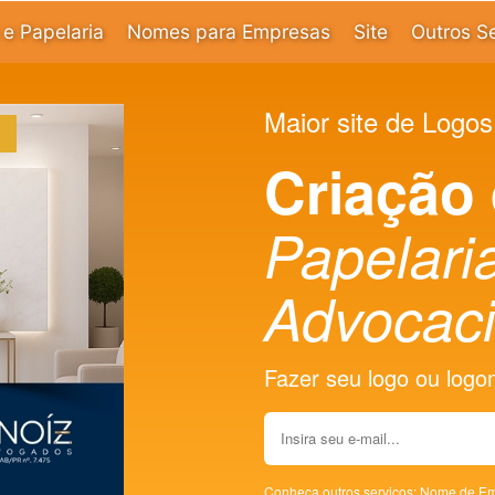
e Papelaria
Nomes para Empresas
Site
Outros S
Maior site de Logos
Criação
Papelaria
Advocaci
Fazer seu logo ou logoma
Conheça outros serviços:
Nome de Em