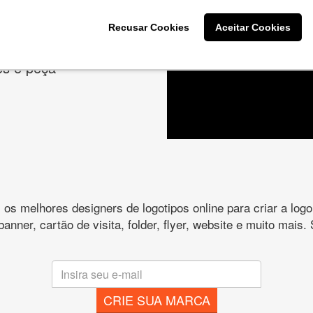
cê deseja na criação
Recusar Cookies
Aceitar Cookies
es e peça
s melhores designers de logotipos online para criar a lo
 banner, cartão de visita, folder, flyer, website e muito mai
CRIE SUA MARCA