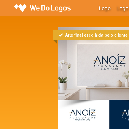
Logo
Logo 
Arte final escolhida pelo cliente