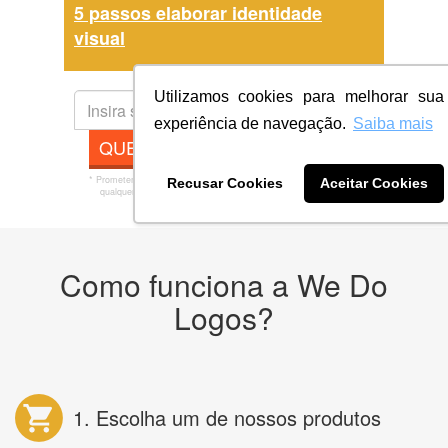
5 passos elaborar identidade
visual
Utilizamos cookies para melhorar sua
experiência de navegação.
Saiba mais
QUERO MINHA ARTE AGORA
* Prometemos não compartilhar e utilizar seus dados para enviar
Recusar Cookies
Aceitar Cookies
qualquer tipo de SPAM. Confira as
Políticas de Privacidade.
Como funciona a We Do
Logos?
1. Escolha um de nossos produtos