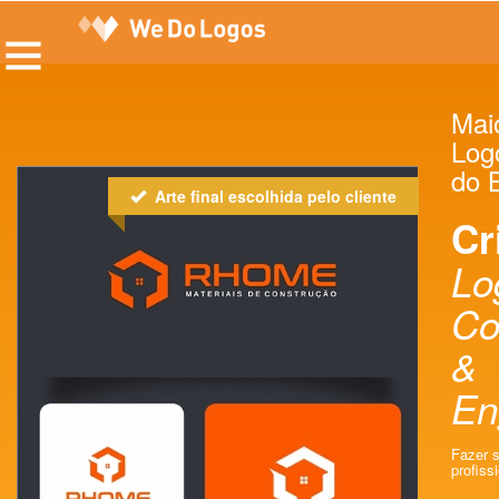
Maio
Log
do B
Arte final escolhida pelo cliente
Cr
Lo
Co
&
En
Fazer 
profissi