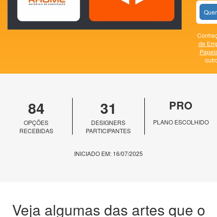
Quer
Conheça
de Em
Papela
outr
84
31
PRO
PLANO ESCOLHIDO
OPÇÕES
DESIGNERS
RECEBIDAS
PARTICIPANTES
INICIADO EM: 16/07/2025
Veja algumas das artes que o