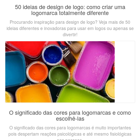
50 ideias de design de logo: como criar uma
logomarca totalmente diferente
Procurando inspiração para design de logo? Veja mais de 50
ideias diferentes e inovadoras para usar em logos ou apenas se
divertir!
O significado das cores para logomarcas e como
escolhê-las
O significado das cores para logomarcas é muito importantes
pois despertam reações psicológicas e até mesmo fisiológicas
nas pessoas.