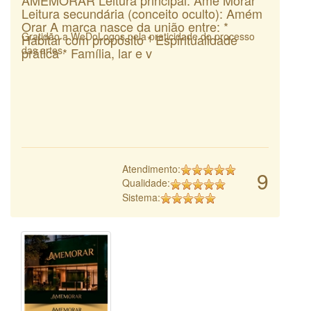
Leitura secundária (conceito oculto): Amém
Orar A marca nasce da união entre: *
Gratidão a WeDoLogos pela praticidade do processo
Habitar com propósito * Espiritualidade
das artes.
prática * Família, lar e v
Atendimento:
9
Qualidade:
Sistema: