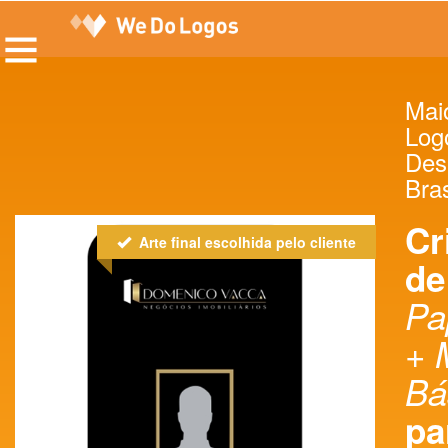
Maio
Log
Des
Bras
Cr
Arte final escolhida pelo cliente
de
Pa
+ 
Bá
pa