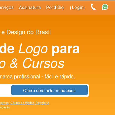
erviços
Assinatura
Portfólio
Login
|
|
 e Design do Brasil
 de
Logo
para
o & Cursos
rca profissional - fácil e rápido.
Quero uma arte como essa
presa,
Cartão de Visitas,
Papelaria,
 criação