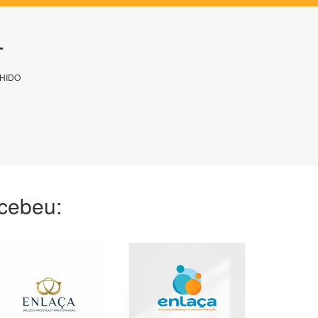
T
HIDO
ecebeu: