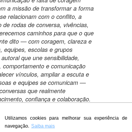
com a missão de transformar a forma
e relacionam com o conflito, a
 de rodas de conversa, vivências,
oferecemos caminhos para que o que
ente dito — com coragem, clareza e
 equipes, escolas e grupos
utoral que une sensibilidade,
NL, comportamento e comunicação
ecer vínculos, ampliar a escuta e
ssoas e equipes se comunicam —
 conversas que realmente
cimento, confiança e colaboração.
 (www.serdito.com.br) e criamos o
@bemditatreta . O logo que está no
Utilizamos cookies para melhorar sua experiência de
lustrativo. Possíveis slogans:
navegação.
Saiba mais
onsciente SerDito – comunicação com