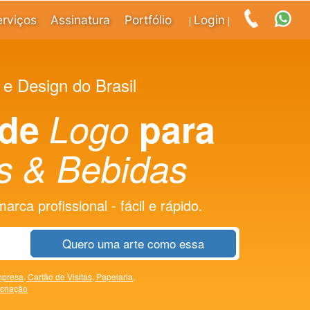
erviços
Assinatura
Portfólio
Login
|
|
 e Design do Brasil
 de
Logo
para
s & Bebidas
rca profissional - fácil e rápido.
Quero uma arte como essa
presa,
Cartão de Visitas,
Papelaria,
 criação