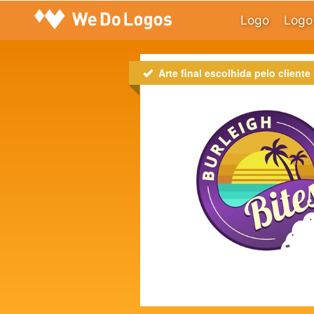
Logo
Logo 
Arte final escolhida pelo cliente