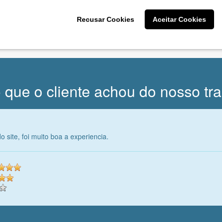
CRIE SUA MARCA
Recusar Cookies
Aceitar Cookies
* Prometemos não compartilhar e utilizar seus dados para enviar
qualquer tipo de SPAM. Confira as
Políticas de Privacidade.
 que o cliente achou do nosso tr
o site, foi muito boa a experiencia.