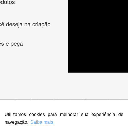
odutos
cê deseja na criação
es e peça
s melhores designers de logotipos online para criar a lo
 banner, cartão de visita, folder, flyer, website e muito mai
Utilizamos cookies para melhorar sua experiência de
navegação.
Saiba mais