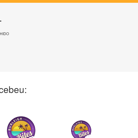
T
HIDO
ecebeu: