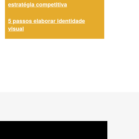
estratégia competitiva
5 passos elaborar identidade
visual