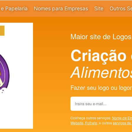
e Papelaria
Nomes para Empresas
Site
Outros S
Maior site de Logos
Criação
Alimento
Fazer seu logo ou logoma
Conheça outros serviços:
Nome de Em
Website,
Folheto,
e outros
serviços de