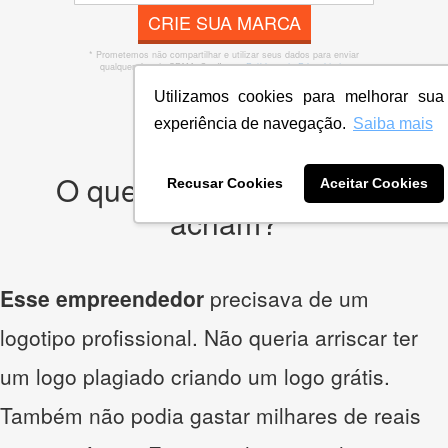
CRIE SUA MARCA
* Prometemos não compartilhar e utilizar seus dados para enviar
qualquer tipo de SPAM. Confira as
Políticas de Privacidade.
Utilizamos cookies para melhorar sua
experiência de navegação.
Saiba mais
O que os nossos clientes
Recusar Cookies
Aceitar Cookies
acham?
Esse empreendedor
precisava de um
logotipo profissional. Não queria arriscar ter
um logo plagiado criando um logo grátis.
Também não podia gastar milhares de reais