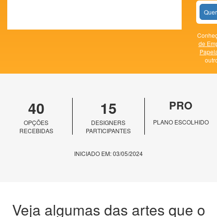
Quer
Conheça
de Em
Papela
outr
40
15
PRO
PLANO ESCOLHIDO
OPÇÕES
DESIGNERS
RECEBIDAS
PARTICIPANTES
INICIADO EM: 03/05/2024
Veja algumas das artes que o