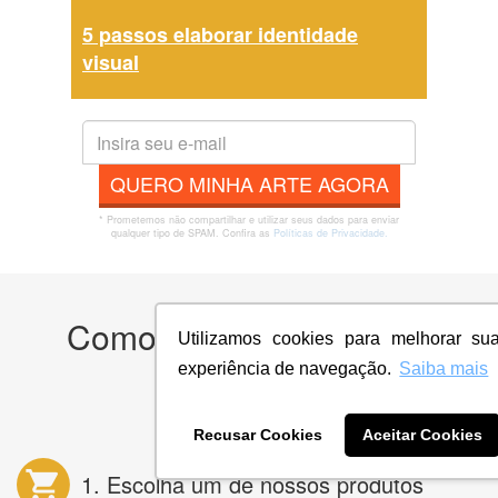
5 passos elaborar identidade
visual
QUERO MINHA ARTE AGORA
* Prometemos não compartilhar e utilizar seus dados para enviar
qualquer tipo de SPAM. Confira as
Políticas de Privacidade.
Como funciona a We Do
Utilizamos cookies para melhorar su
Logos?
experiência de navegação.
Saiba mais
Recusar Cookies
Aceitar Cookies
1. Escolha um de nossos produtos