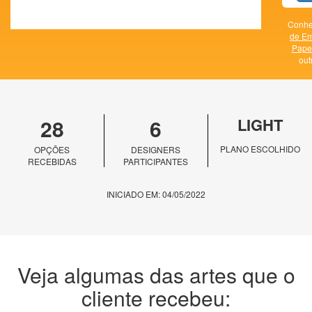
Conhe
de E
Papel
out
28
6
LIGHT
PLANO ESCOLHIDO
OPÇÕES
DESIGNERS
RECEBIDAS
PARTICIPANTES
INICIADO EM: 04/05/2022
Veja algumas das artes que o
cliente recebeu: