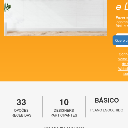
e D
Fazer s
logomar
fácil e 
Quero u
Conhe
Nome 
de 
Websi
se
33
10
BÁSICO
PLANO ESCOLHIDO
OPÇÕES
DESIGNERS
RECEBIDAS
PARTICIPANTES