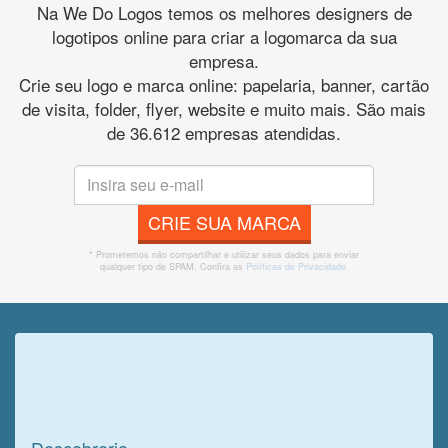
Na We Do Logos temos os melhores designers de
logotipos online para criar a logomarca da sua
empresa.
Crie seu logo e marca online: papelaria, banner, cartão
de visita, folder, flyer, website e muito mais. São mais
de 36.612 empresas atendidas.
CRIE SUA MARCA
* Prometemos não compartilhar e utilizar seus dados para enviar
qualquer tipo de SPAM. Confira as
Políticas de Privacidade.
Veja o que o cliente achou do
nosso trabalho!
Descobreria