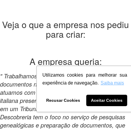
Veja o que a empresa nos pediu
para criar:
A empresa
queria:
" Trabalhamos com preparação e pesquisa de
Utilizamos cookies para melhorar sua
documentos no Brasil e na Itália, sendo que
experiência de navegação.
Saiba mais
atuamos com o reconhecimento da cidadania
italiana presencialmente na Itália e pela via judicial
Recusar Cookies
Aceitar Cookies
em um Tribunal da Itália. Mas o nome da
Descobreria tem o foco no serviço de pesquisas
genealógicas e preparação de documentos, que