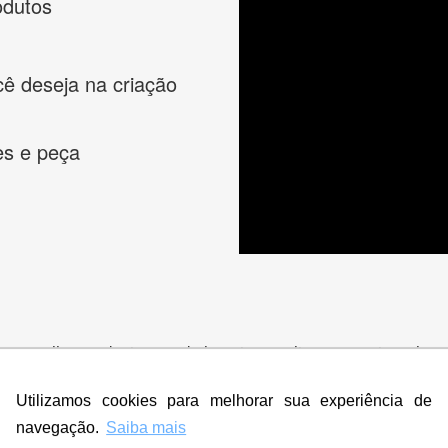
odutos
cê deseja na criação
es e peça
s melhores designers de logotipos online para criar a lo
 banner, cartão de visita, folder, flyer, website e muito mai
Utilizamos cookies para melhorar sua experiência de
navegação.
Saiba mais