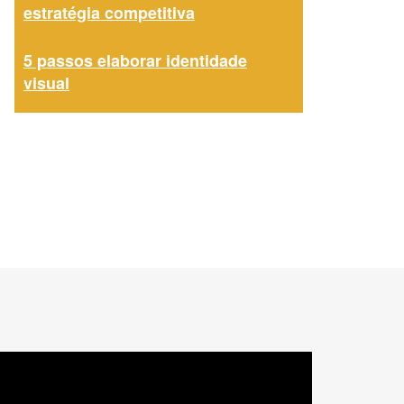
estratégia competitiva
5 passos elaborar identidade
visual