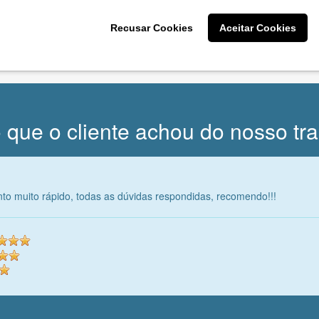
CRIE SUA MARCA
Recusar Cookies
Aceitar Cookies
* Prometemos não compartilhar e utilizar seus dados para enviar
qualquer tipo de SPAM. Confira as
Políticas de Privacidade.
 que o cliente achou do nosso tr
to muito rápido, todas as dúvidas respondidas, recomendo!!!