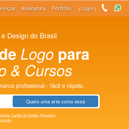
erviços
Assinatura
Portfólio
Login
|
|
 e Design do Brasil
 de
Logo
para
o & Cursos
rca profissional - fácil e rápido.
Quero uma arte como essa
presa,
Cartão de Visitas,
Papelaria,
 criação